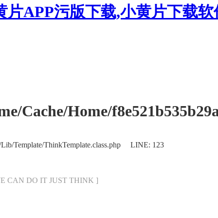
黄片APP污版下载,小黄片下载
Cache/Home/f8e521b535b29ab
/Lib/Template/ThinkTemplate.class.php LINE: 123
[ WE CAN DO IT JUST THINK ]